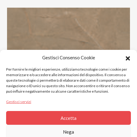
Gestisci Consenso Cookie
Per fornire le migliori esperienze, utilizziamo tecnologie come i cookie per
memorizzare e/o accedere alle informazioni del dispositivo. Il consenso a
queste tecnologie ci permetterà di elaborare dati come il comportamento di
navigazione o ID unici su questo sito. Non acconsentire o ritirare il consenso
può influire negativamente su alcune caratteristiche e funzioni.
Gestisci servizi
Accetta
2023 © Gres Italia Online. All Rights Reserved.
Nega
Piazza S. Marinai n°4, Santa Maria a Monte, 56020 (PI)