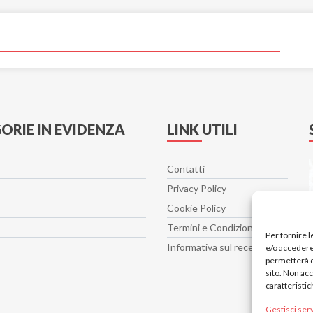
ORIE IN EVIDENZA
LINK UTILI
Contatti
Privacy Policy
Cookie Policy
Termini e Condizioni
Per fornire 
Informativa sul recesso
e/o accedere 
permetterà d
sito. Non ac
caratteristic
Gestisci serv