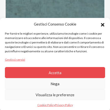
Gestisci Consenso Cookie
Per fornire le migliori esperienze, utilizziamo tecnologie come i cookie per
memorizzare e/o accedere alle informazioni del dispositivo. Il consenso a
queste tecnologie ci permetterà di elaborare dati come il comportamento di
navigazione o ID unici su questo sito. Non acconsentire o ritirare il consenso
può influire negativamente su alcune caratteristiche e funzioni.
Gestisci servizi
Accetta
2023 © Gres Italia Online. All Rights Reserved.
Nega
Piazza S. Marinai n°4, Santa Maria a Monte, 56020 (PI)
Visualizza le preferenze
C.F. e P.IVA 02444220509
Proudly made by
NKEY
Cookie Policy
Privacy Policy