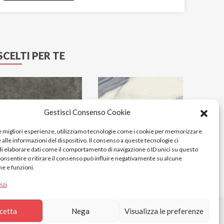
SCELTI PER TE
Gestisci Consenso Cookie
le migliori esperienze, utilizziamo tecnologie come i cookie per memorizzare
alle informazioni del dispositivo. Il consenso a queste tecnologie ci
i elaborare dati come il comportamento di navigazione o ID unici su questo
consentire o ritirare il consenso può influire negativamente su alcune
he e funzioni.
izi
cetta
Nega
Visualizza le preferenze
Proudly made by
NKEY