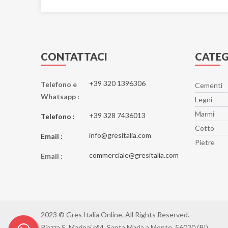
CONTATTACI
CATEG
+39 320 1396306
Telefono e
Cementi
Whatsapp :
Legni
Marmi
+39 328 7436013
Telefono :
Cotto
info@gresitalia.com
Email :
Pietre
commerciale@gresitalia.com
Email :
2023 © Gres Italia Online. All Rights Reserved.
Piazza S. Marinai n°4, Santa Maria a Monte, 56020 (PI)