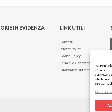
ORIE IN EVIDENZA
LINK UTILI
Contatti
Privacy Policy
Cookie Policy
Termini e Condizioni
Per fornire 
Informativa sul recesso
e/o accedere 
permetterà d
sito. Non ac
caratteristic
Gestisci serv
Ac