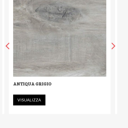
ANTIQUA GRIGIO
ANT
VISUALIZZA
V