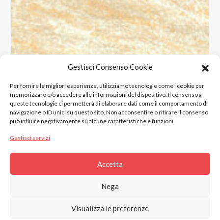
Gestisci Consenso Cookie
Per fornire le migliori esperienze, utilizziamo tecnologie come i cookie per
memorizzare e/o accedere alle informazioni del dispositivo. Il consenso a
queste tecnologie ci permetterà di elaborare dati come il comportamento di
navigazione o ID unici su questo sito. Non acconsentire o ritirare il consenso
può influire negativamente su alcune caratteristiche e funzioni.
Gestisci servizi
Accetta
2023 © Gres Italia Online. All Rights Reserved.
Nega
Piazza S. Marinai n°4, Santa Maria a Monte, 56020 (PI)
Visualizza le preferenze
C.F. e P.IVA 02444220509