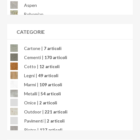
Aspen
Bohemian
Bondi
CATEGORIE
Brera
Briccole
Cartone |
7 articoli
Bright Precious
Cementi |
170 articoli
Calacatta
Cotto |
12 articoli
Calacatta Africa
Legni |
49 articoli
Calacatta Gold
Marmi |
109 articoli
Calacatta Oceanic
Metalli |
54 articoli
Calacatta Splendido
Onice |
2 articoli
Calacatta Viola
Outdoor |
221 articoli
Calcarea
Pavimenti |
2 articoli
Campigiane
Pietre |
127 articoli
Cardosia
Quarzite |
3 articoli