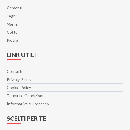
Genesis EK
Cementi
Geology
Legni
Ghost
Marmi
Glimpse
Cotto
Glowood
Pietre
Hangar
Hangar 30x90
LINK UTILI
Heritage
Hollywood
Contatti
Il Travertino
Privacy Policy
Imperial
Cookie Policy
Interno 9
Termini e Condizioni
Isen
Informativa sul recesso
Jord
SCELTI PER TE
Lamiere
Le Doghe