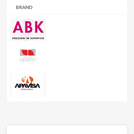
Carpet
BRAND
Resina |
6 articoli
Cart
Rivestimenti |
70 articoli
Carton
Wallart |
45 articoli
Cashmere
Ceppo di Grè
Charme
City Plaster
Concept
Corsocomo
Corten
Crystal Sea
Curton
Dolmen
Dolomite
Dubai Gold
Eclipse