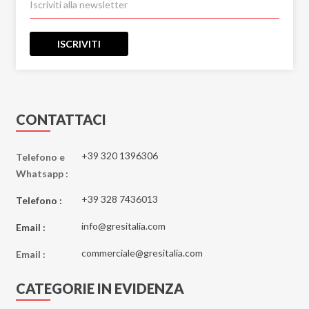
Eco-Chic
Elements
ISCRIVITI
Emerald Paris
Emotion
Emperador
Essenze
CONTATTACI
Eternal Blue
Etoile
+39 320 1396306
Telefono e
Whatsapp :
Explosion
Fantastic Green
+39 328 7436013
Telefono :
Fiordi
info@gresitalia.com
Email :
Fitch
commerciale@gresitalia.com
Flatiron
Email :
Gatsby
CATEGORIE IN EVIDENZA
Genesis