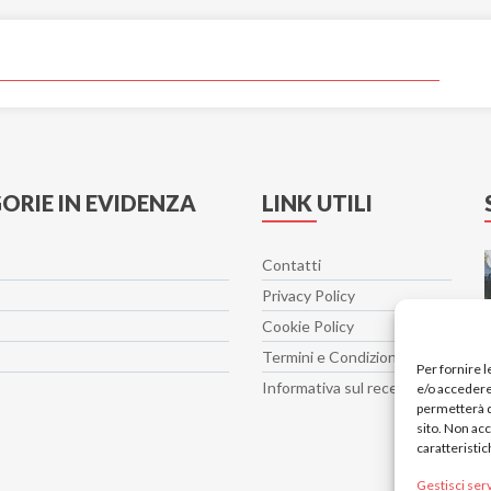
ORIE IN EVIDENZA
LINK UTILI
Contatti
Privacy Policy
Cookie Policy
Termini e Condizioni
Per fornire 
Informativa sul recesso
e/o accedere 
permetterà d
sito. Non ac
caratteristic
Gestisci serv