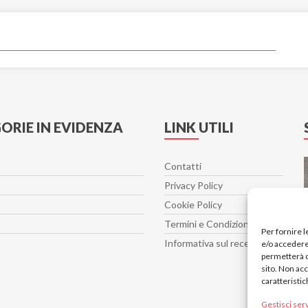
ORIE IN EVIDENZA
LINK UTILI
Contatti
Privacy Policy
Cookie Policy
Termini e Condizioni
Per fornire 
Informativa sul recesso
e/o accedere 
permetterà d
sito. Non ac
caratteristic
Gestisci serv