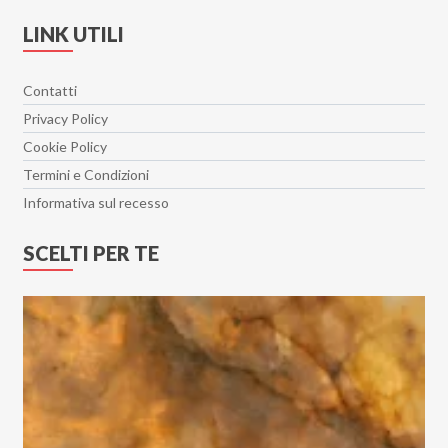
Hangar 30x90
LINK UTILI
Heritage
Hollywood
Contatti
Il Travertino
Privacy Policy
Imperial
Cookie Policy
Interno 9
Termini e Condizioni
Isen
Informativa sul recesso
Jord
SCELTI PER TE
Lamiere
Le Doghe
Le Resine
Levante
Lincoln
Lithos
Loft