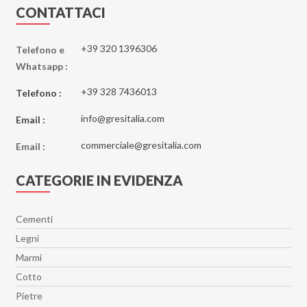
Essenze
CONTATTACI
Eternal Blue
Etoile
+39 320 1396306
Telefono e
Whatsapp :
Explosion
Fantastic Green
+39 328 7436013
Telefono :
Fiordi
info@gresitalia.com
Email :
Fitch
commerciale@gresitalia.com
Flatiron
Email :
Gatsby
CATEGORIE IN EVIDENZA
Genesis
Genesis EK
Cementi
Geology
Legni
Ghost
Marmi
Glimpse
Cotto
Glowood
Pietre
Hangar