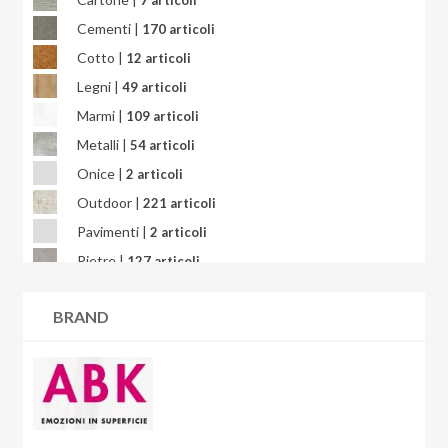
7 articoli
Bright Precious
Cementi |
170 articoli
Calacatta
Cotto |
12 articoli
Calacatta Africa
Legni |
49 articoli
Calacatta Gold
Marmi |
109 articoli
Calacatta Oceanic
Metalli |
54 articoli
Calacatta Splendido
Onice |
2 articoli
Calacatta Viola
Outdoor |
221 articoli
Calcarea
Pavimenti |
2 articoli
Campigiane
Pietre |
127 articoli
Cardosia
Quarzite |
3 articoli
Carpet
BRAND
Resina |
6 articoli
Cart
Rivestimenti |
70 articoli
Carton
Wallart |
45 articoli
Cashmere
Ceppo di Grè
Charme