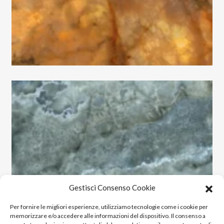
Loop
Lounge
Lumiere
Luminescence
Magnetic
Maioliche
Majestic
Makrana
Marble Velvet
Marquiña
Massive
Materia
Medley
Gestisci Consenso Cookie
Metallic
Per fornire le migliori esperienze, utilizziamo tecnologie come i cookie per
Miro
memorizzare e/o accedere alle informazioni del dispositivo. Il consenso a
Montecchio