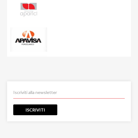
City Plaster
Concept
Corsocomo
Corten
Crystal Sea
Curton
Dolmen
Dolomite
Dubai Gold
Eclipse
Eco-Chic
Elements
ISCRIVITI
Emerald Paris
Emotion
Emperador