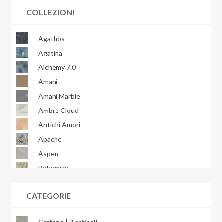
COLLEZIONI
Agathòs
Agatina
Alchemy 7.0
Amani
Amani Marble
Ambre Cloud
Antichi Amori
Apache
Aspen
Bohemian
Bondi
CATEGORIE
Brera
Briccole
Cartone |