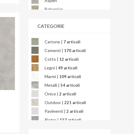
Aspen
Bohemian
Bondi
CATEGORIE
Brera
Briccole
Cartone |
7 articoli
Bright Precious
Cementi |
170 articoli
Calacatta
Cotto |
12 articoli
Calacatta Africa
Legni |
49 articoli
Calacatta Gold
Marmi |
109 articoli
Calacatta Oceanic
Metalli |
54 articoli
Calacatta Splendido
Onice |
2 articoli
Calacatta Viola
Outdoor |
221 articoli
Calcarea
Pavimenti |
2 articoli
Campigiane
Pietre |
127 articoli
Cardosia
Quarzite |
3 articoli
Carpet