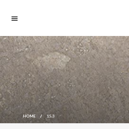
HOME
15.3