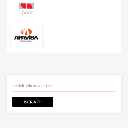
City Plaster
Concept
Corsocomo
Corten
Crystal Sea
Curton
Dolmen
Dolomite
Dubai Gold
Eclipse
Eco-Chic
Elements
ISCRIVITI
Emerald Paris
Emotion
Emperador