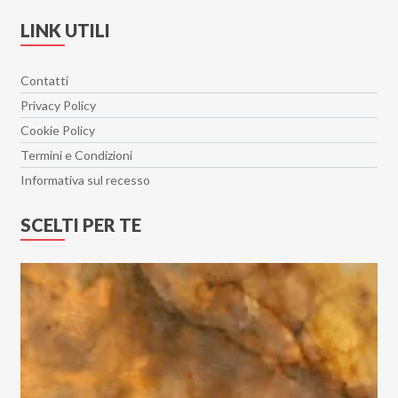
Hangar 30x90
LINK UTILI
Heritage
Hollywood
Contatti
Il Travertino
Privacy Policy
Imperial
Cookie Policy
Interno 9
Termini e Condizioni
Isen
Informativa sul recesso
Jord
SCELTI PER TE
Lamiere
Le Doghe
Le Resine
Levante
Lincoln
Lithos
Loft