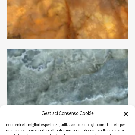
Loop
Lounge
Lumiere
Luminescence
Magnetic
Maioliche
Majestic
Makrana
Marble Velvet
Marquiña
Massive
Materia
Medley
Gestisci Consenso Cookie
Metallic
Per fornire le migliori esperienze, utilizziamo tecnologie come i cookie per
Miro
memorizzare e/o accedere alle informazioni del dispositivo. Il consenso a
Montecchio