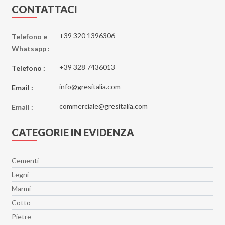
Essenze
CONTATTACI
Eternal Blue
Etoile
+39 320 1396306
Telefono e
Whatsapp :
Explosion
Fantastic Green
+39 328 7436013
Telefono :
Fiordi
info@gresitalia.com
Email :
Fitch
commerciale@gresitalia.com
Flatiron
Email :
Gatsby
CATEGORIE IN EVIDENZA
Genesis
Genesis EK
Cementi
Geology
Legni
Ghost
Marmi
Glimpse
Cotto
Glowood
Pietre
Hangar