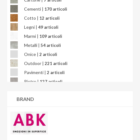
7 articoli
Bright Precious
Cementi |
170 articoli
Calacatta
Cotto |
12 articoli
Calacatta Africa
Legni |
49 articoli
Calacatta Gold
Marmi |
109 articoli
Calacatta Oceanic
Metalli |
54 articoli
Calacatta Splendido
Onice |
2 articoli
Calacatta Viola
Outdoor |
221 articoli
Calcarea
Pavimenti |
2 articoli
Campigiane
Pietre |
127 articoli
Cardosia
Quarzite |
3 articoli
Carpet
BRAND
Resina |
6 articoli
Cart
Rivestimenti |
70 articoli
Carton
Wallart |
45 articoli
Cashmere
Ceppo di Grè
Charme