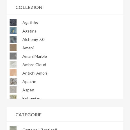
COLLEZIONI
Agathòs
Agatina
Alchemy 7.0
Amani
Amani Marble
Ambre Cloud
Antichi Amori
Apache
Aspen
Bohemian
Bondi
CATEGORIE
Brera
Briccole
Cartone |