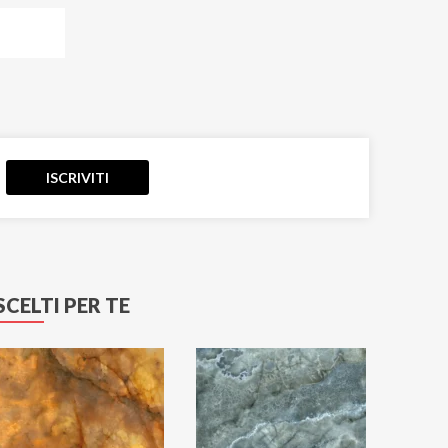
Eco-Chic
Elements
Emerald Paris
Emotion
Emperador
Essenze
ISCRIVITI
Eternal Blue
Etoile
Explosion
Fantastic Green
Fiordi
SCELTI PER TE
Fitch
Flatiron
Gatsby
Genesis
Genesis EK