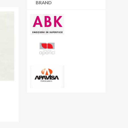
BRAND
Resina |
6 articoli
Cart
Rivestimenti |
70 articoli
Carton
Wallart |
45 articoli
Cashmere
Ceppo di Grè
Charme
City Plaster
Concept
Corsocomo
Corten
Crystal Sea
Curton
Dolmen
Dolomite
Dubai Gold
Eclipse