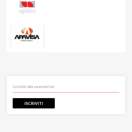
City Plaster
Concept
Corsocomo
Corten
Crystal Sea
Curton
Dolmen
Dolomite
Dubai Gold
Eclipse
Eco-Chic
Elements
ISCRIVITI
Emerald Paris
Emotion
Emperador