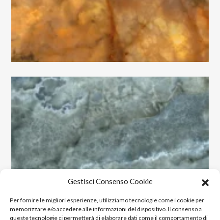
Loop
Lounge
Lumiere
Luminescence
Magnetic
Maioliche
Majestic
Makrana
Marble Velvet
Marquiña
Massive
Materia
Medley
Gestisci Consenso Cookie
Metallic
Per fornire le migliori esperienze, utilizziamo tecnologie come i cookie per
Miro
memorizzare e/o accedere alle informazioni del dispositivo. Il consenso a
Montecchio
queste tecnologie ci permetterà di elaborare dati come il comportamento di