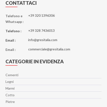
Essenze
CONTATTACI
Eternal Blue
Etoile
+39 320 1396306
Telefono e
Whatsapp :
Explosion
Fantastic Green
+39 328 7436013
Telefono :
Fiordi
info@gresitalia.com
Email :
Fitch
commerciale@gresitalia.com
Flatiron
Email :
Gatsby
CATEGORIE IN EVIDENZA
Genesis
Genesis EK
Cementi
Geology
Legni
Ghost
Marmi
Glimpse
Cotto
Glowood
Pietre
Hangar