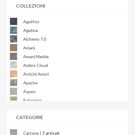
COLLEZIONI
Agathòs
Agatina
Alchemy 7.0
Amani
Amani Marble
Ambre Cloud
Antichi Amori
Apache
Aspen
Bohemian
Bondi
CATEGORIE
Brera
Briccole
Cartone |
7 articoli