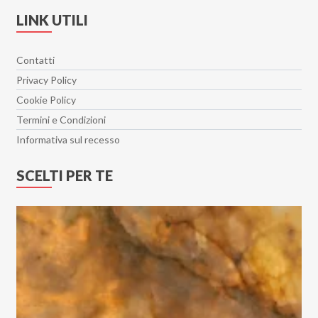
Hangar 30x90
LINK UTILI
Heritage
Hollywood
Contatti
Il Travertino
Privacy Policy
Imperial
Cookie Policy
Interno 9
Termini e Condizioni
Isen
Informativa sul recesso
Jord
SCELTI PER TE
Lamiere
Le Doghe
Le Resine
Levante
Lincoln
Lithos
Loft