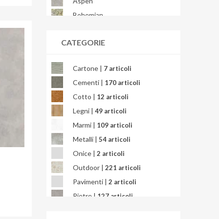
Aspen
Bohemian
Bondi
CATEGORIE
Brera
Briccole
Cartone |
7 articoli
Bright Precious
Cementi |
170 articoli
Calacatta
Cotto |
12 articoli
Calacatta Africa
Legni |
49 articoli
Calacatta Gold
Marmi |
109 articoli
Calacatta Oceanic
Metalli |
54 articoli
Calacatta Splendido
Onice |
2 articoli
Calacatta Viola
Outdoor |
221 articoli
Calcarea
Pavimenti |
2 articoli
Campigiane
Pietre |
127 articoli
Cardosia
Quarzite |
3 articoli
Carpet