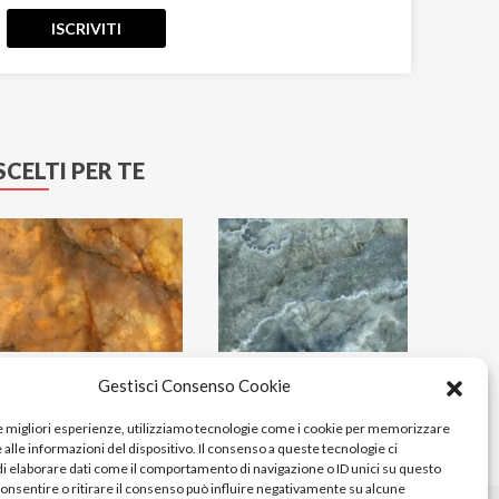
Eco-Chic
ISCRIVITI
Elements
Emerald Paris
Emotion
Emperador
SCELTI PER TE
Essenze
Eternal Blue
Etoile
Explosion
Fantastic Green
Fiordi
Fitch
Gestisci Consenso Cookie
Flatiron
Gatsby
le migliori esperienze, utilizziamo tecnologie come i cookie per memorizzare
alle informazioni del dispositivo. Il consenso a queste tecnologie ci
Genesis
i elaborare dati come il comportamento di navigazione o ID unici su questo
Genesis EK
consentire o ritirare il consenso può influire negativamente su alcune