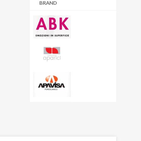
BRAND
Resina |
6 articoli
Cart
Rivestimenti |
70 articoli
Carton
Wallart |
45 articoli
Cashmere
Ceppo di Grè
Charme
City Plaster
Concept
Corsocomo
Corten
Crystal Sea
Curton
Dolmen
Dolomite
Dubai Gold
Eclipse