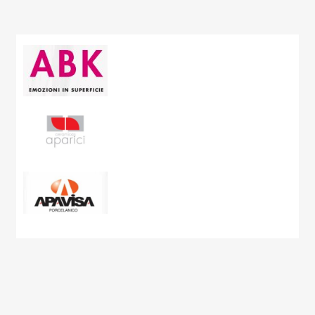
Carpet
BRAND
Resina |
6 articoli
Cart
Rivestimenti |
70 articoli
Carton
Wallart |
45 articoli
Cashmere
Ceppo di Grè
Charme
City Plaster
Concept
Corsocomo
Corten
Crystal Sea
Curton
Dolmen
Dolomite
Dubai Gold
Eclipse