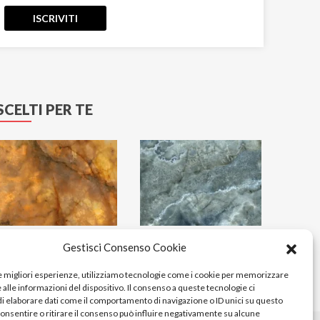
Eco-Chic
ISCRIVITI
Elements
Emerald Paris
Emotion
Emperador
SCELTI PER TE
Essenze
Eternal Blue
Etoile
Explosion
Fantastic Green
Fiordi
Fitch
Gestisci Consenso Cookie
Flatiron
Gatsby
le migliori esperienze, utilizziamo tecnologie come i cookie per memorizzare
alle informazioni del dispositivo. Il consenso a queste tecnologie ci
Genesis
i elaborare dati come il comportamento di navigazione o ID unici su questo
Genesis EK
consentire o ritirare il consenso può influire negativamente su alcune