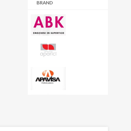
BRAND
Resina |
6 articoli
Cart
Rivestimenti |
70 articoli
Carton
Wallart |
45 articoli
Cashmere
Ceppo di Grè
Charme
City Plaster
Concept
Corsocomo
Corten
Crystal Sea
Curton
Dolmen
Dolomite
Dubai Gold
Eclipse