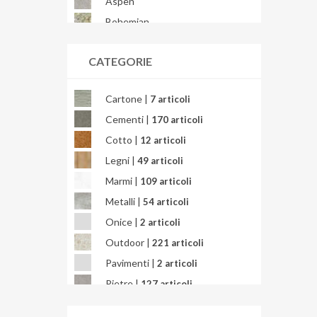
Aspen
Bohemian
Bondi
CATEGORIE
Brera
Briccole
Cartone |
7 articoli
Bright Precious
Cementi |
170 articoli
Calacatta
Cotto |
12 articoli
Calacatta Africa
Legni |
49 articoli
Calacatta Gold
Marmi |
109 articoli
Calacatta Oceanic
Metalli |
54 articoli
Calacatta Splendido
Onice |
2 articoli
Calacatta Viola
Outdoor |
221 articoli
Calcarea
Pavimenti |
2 articoli
Campigiane
Pietre |
127 articoli
Cardosia
Quarzite |
3 articoli
Carpet