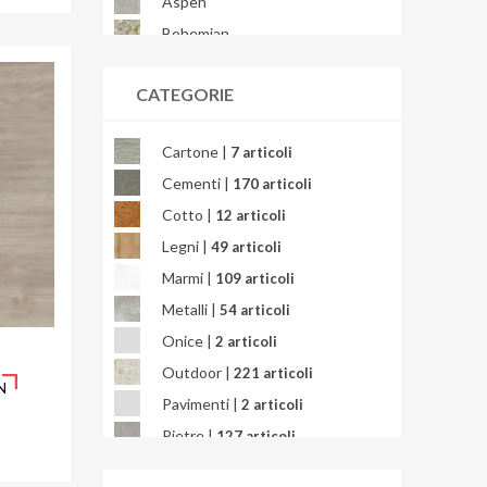
Aspen
Bohemian
Bondi
CATEGORIE
Brera
Briccole
Cartone |
7 articoli
Bright Precious
Cementi |
170 articoli
Calacatta
Cotto |
12 articoli
Calacatta Africa
Legni |
49 articoli
Calacatta Gold
Marmi |
109 articoli
Calacatta Oceanic
Metalli |
54 articoli
Calacatta Splendido
Onice |
2 articoli
Calacatta Viola
Outdoor |
221 articoli
Calcarea
N
Pavimenti |
2 articoli
Campigiane
Pietre |
127 articoli
Cardosia
Quarzite |
3 articoli
Carpet