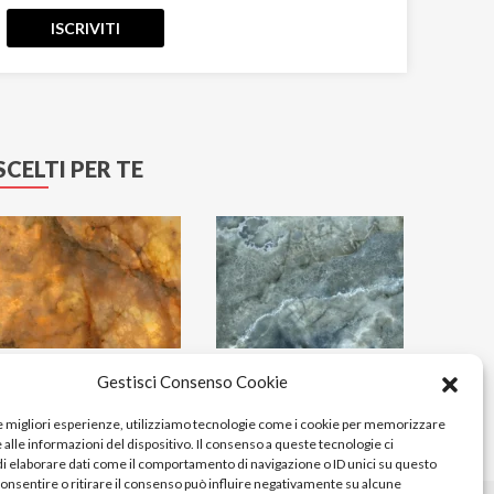
Eco-Chic
ISCRIVITI
Elements
Emerald Paris
Emotion
Emperador
SCELTI PER TE
Essenze
Eternal Blue
Etoile
Explosion
Fantastic Green
Fiordi
Fitch
Gestisci Consenso Cookie
Flatiron
Gatsby
le migliori esperienze, utilizziamo tecnologie come i cookie per memorizzare
alle informazioni del dispositivo. Il consenso a queste tecnologie ci
Genesis
i elaborare dati come il comportamento di navigazione o ID unici su questo
Genesis EK
consentire o ritirare il consenso può influire negativamente su alcune