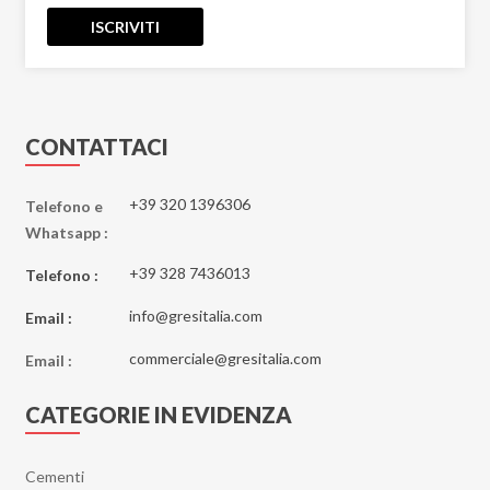
Elements
ISCRIVITI
Emerald Paris
Emotion
Emperador
Essenze
CONTATTACI
Eternal Blue
Etoile
+39 320 1396306
Telefono e
Whatsapp :
Explosion
Fantastic Green
+39 328 7436013
Telefono :
Fiordi
info@gresitalia.com
Email :
Fitch
commerciale@gresitalia.com
Flatiron
Email :
Gatsby
CATEGORIE IN EVIDENZA
Genesis
Genesis EK
Cementi
Geology