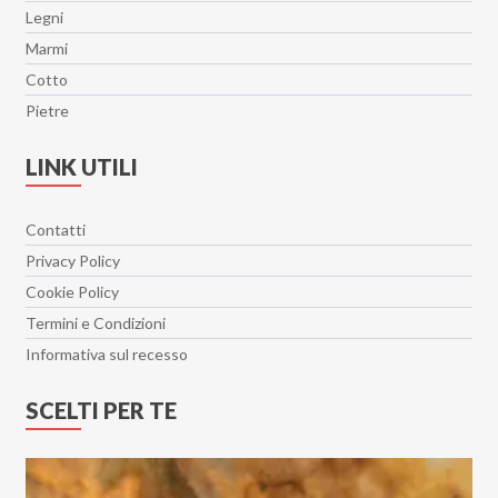
Legni
Ghost
Marmi
Glimpse
Cotto
Glowood
Pietre
Hangar
Hangar 30x90
LINK UTILI
Heritage
Hollywood
Contatti
Il Travertino
Privacy Policy
Imperial
Cookie Policy
Interno 9
Termini e Condizioni
Isen
Informativa sul recesso
Jord
SCELTI PER TE
Lamiere
Le Doghe
Le Resine