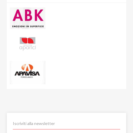
Rivestimenti |
70 articoli
Carton
Wallart |
45 articoli
Cashmere
Ceppo di Grè
Charme
City Plaster
Concept
Corsocomo
Corten
Crystal Sea
Curton
Dolmen
Dolomite
Dubai Gold
Eclipse
Eco-Chic