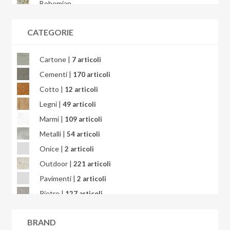
Bohemian
Bondi
CATEGORIE
Brera
Briccole
Cartone |
7 articoli
Bright Precious
Cementi |
170 articoli
Calacatta
Cotto |
12 articoli
Calacatta Africa
Legni |
49 articoli
Calacatta Gold
Marmi |
109 articoli
Calacatta Oceanic
Metalli |
54 articoli
Calacatta Splendido
Onice |
2 articoli
Calacatta Viola
Outdoor |
221 articoli
Calcarea
Pavimenti |
2 articoli
Campigiane
Pietre |
127 articoli
Cardosia
Quarzite |
3 articoli
Carpet
BRAND
Resina |
6 articoli
Cart