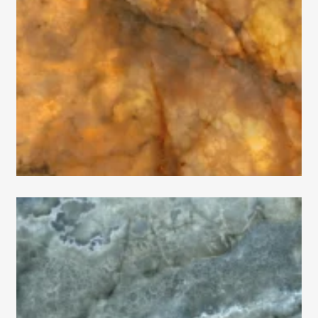
Levante
Lincoln
Lithos
Loft
Loop
Lounge
Lumiere
Luminescence
Magnetic
Maioliche
Majestic
Makrana
Marble Velvet
Marquiña
Massive
Materia